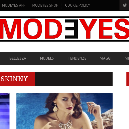
MODEYES APP
MODEYES SHOP
COOKIE POLICY
BELLEZZA
MODELS
TENDENZE
VIAGGI
V
 SKINNY