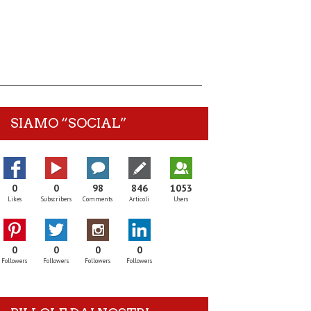
SIAMO “SOCIAL”
0
0
98
846
1053
Likes
Subscribers
Comments
Articoli
Users
0
0
0
0
Followers
Followers
Followers
Followers