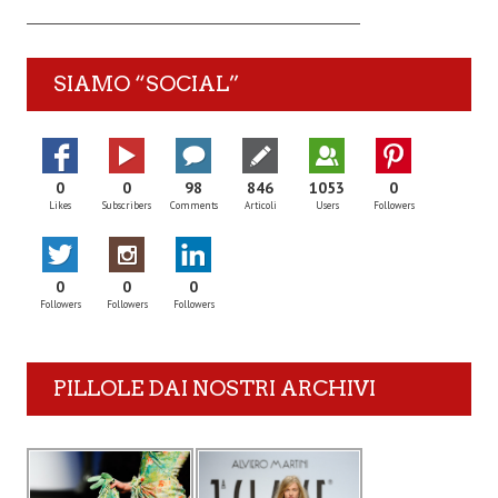
SIAMO “SOCIAL”
0
0
98
846
1053
0
Likes
Subscribers
Comments
Articoli
Users
Followers
0
0
0
Followers
Followers
Followers
PILLOLE DAI NOSTRI ARCHIVI