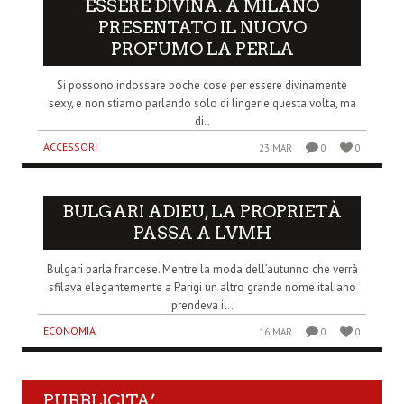
ESSERE DIVINA. A MILANO
PRESENTATO IL NUOVO
PROFUMO LA PERLA
Si possono indossare poche cose per essere divinamente
sexy, e non stiamo parlando solo di lingerie questa volta, ma
di..
ACCESSORI
23 MAR
0
0
BULGARI ADIEU, LA PROPRIETÀ
PASSA A LVMH
Bulgari parla francese. Mentre la moda dell’autunno che verrà
sfilava elegantemente a Parigi un altro grande nome italiano
prendeva il..
ECONOMIA
16 MAR
0
0
PUBBLICITA’