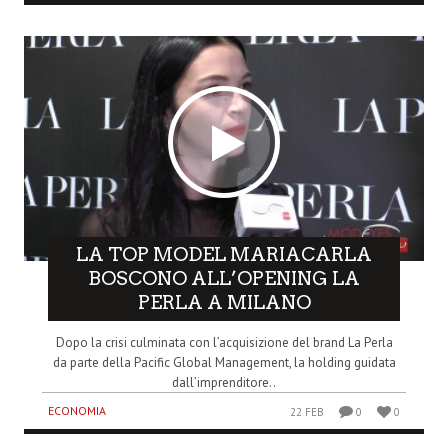
LA TOP MODEL MARIACARLA
BOSCONO ALL’OPENING LA
PERLA A MILANO
Dopo la crisi culminata con l’acquisizione del brand La Perla
da parte della Pacific Global Management, la holding guidata
dall’imprenditore..
ECONOMIA
22 FEB
0
0