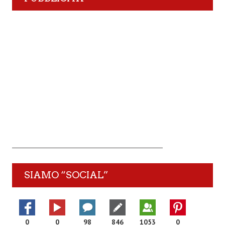
SIAMO “SOCIAL”
0
0
98
846
1053
0