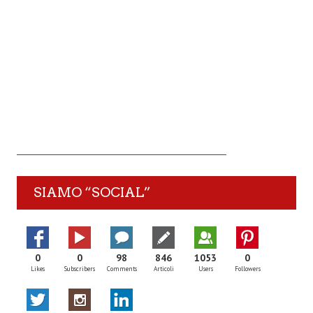
SIAMO “SOCIAL”
0
0
98
846
1053
0
Likes
Subscribers
Comments
Articoli
Users
Followers