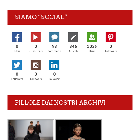
SIAMO “SOCIAL”
0
0
98
846
1053
0
Likes
Subscribers
Comments
Articoli
Users
Followers
0
0
0
Followers
Followers
Followers
PILLOLE DAI NOSTRI ARCHIVI