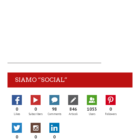
SIAMO “SOCIAL”
0
0
98
846
1053
0
Likes
Subscribers
Comments
Articoli
Users
Followers
0
0
0