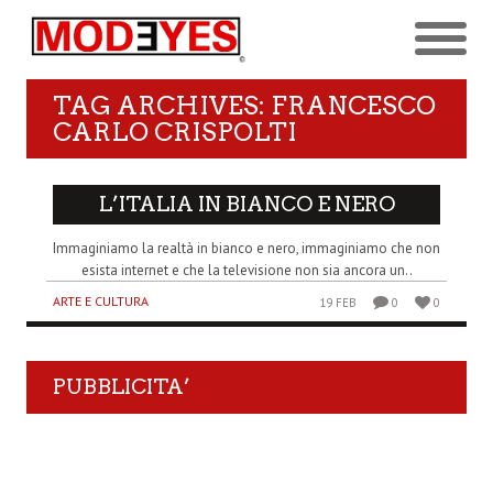
TAG ARCHIVES: FRANCESCO
CARLO CRISPOLTI
L’ITALIA IN BIANCO E NERO
Immaginiamo la realtà in bianco e nero, immaginiamo che non
esista internet e che la televisione non sia ancora un..
ARTE E CULTURA
19 FEB
0
0
PUBBLICITA’