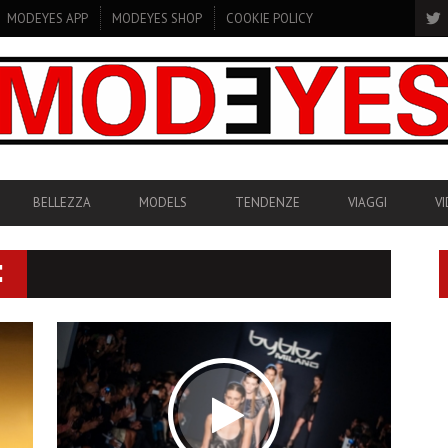
MODEYES APP
MODEYES SHOP
COOKIE POLICY
BELLEZZA
MODELS
TENDENZE
VIAGGI
V
E