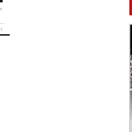
mo
o
0