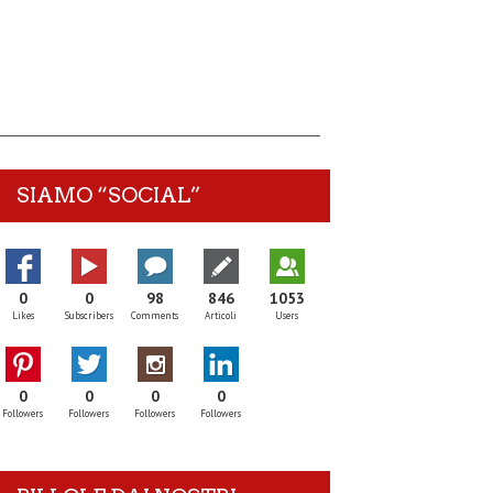
SIAMO “SOCIAL”
0
0
98
846
1053
Likes
Subscribers
Comments
Articoli
Users
0
0
0
0
Followers
Followers
Followers
Followers