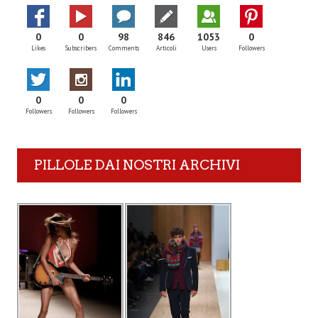
0
0
98
846
1053
0
Likes
Subscribers
Comments
Articoli
Users
Followers
0
0
0
Followers
Followers
Followers
PILLOLE DAI NOSTRI ARCHIVI