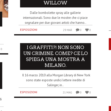
WILLOW
Dalle bombolette spray alle gallerie
internazionali. Sono due le mostre che ci piace
segnalare per due giovani artisti che hanno..
ESPOSIZIONI
29 MAR
0
0
s
I GRAFFITI?! NON SONO
0
UN CRIMINE. COME? CE LO
SPIEGA UNA MOSTRA A
MILANO.
Il 16 marzo 2010 alla Morgan Library di New York
sono state esposte undici lettere inedite di
Salinger, in..
ESPOSIZIONI
21 MAG
0
0
di