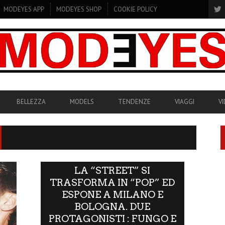
MODEYES APP
MODEYES SHOP
COOKIE POLICY
BELLEZZA
MODELS
TENDENZE
VIAGGI
V
LA “STREET” SI
TRASFORMA IN “POP” ED
ESPONE A MILANO E
BOLOGNA. DUE
PROTAGONISTI : FUNGO E