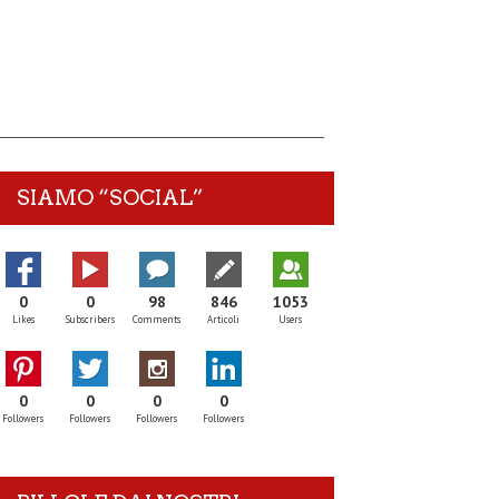
SIAMO “SOCIAL”
0
0
98
846
1053
Likes
Subscribers
Comments
Articoli
Users
0
0
0
0
Followers
Followers
Followers
Followers