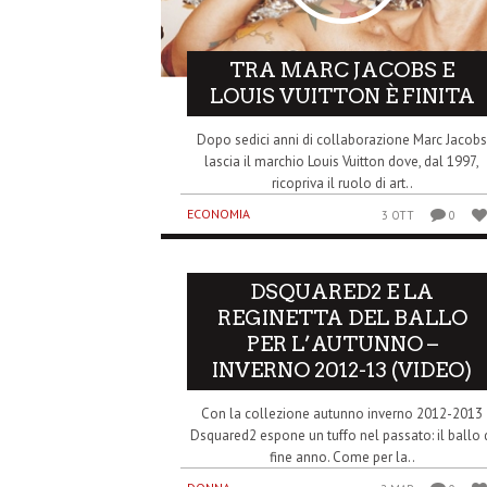
TRA MARC JACOBS E
LOUIS VUITTON È FINITA
Dopo sedici anni di collaborazione Marc Jacob
lascia il marchio Louis Vuitton dove, dal 1997,
ricopriva il ruolo di art..
ECONOMIA
3 OTT
0
DSQUARED2 E LA
REGINETTA DEL BALLO
PER L’AUTUNNO –
INVERNO 2012-13 (VIDEO)
Con la collezione autunno inverno 2012-2013
Dsquared2 espone un tuffo nel passato: il ballo 
fine anno. Come per la..