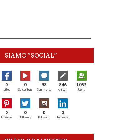
SIAMO “SOCIAL”
0
0
98
846
1053
Likes
Subscribers
Comments
Articoli
Users
0
0
0
0
Followers
Followers
Followers
Followers