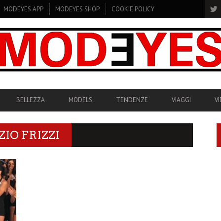
MODEYES APP
MODEYES SHOP
COOKIE POLICY
BELLEZZA
MODELS
TENDENZE
VIAGGI
V
IO FRIZZI