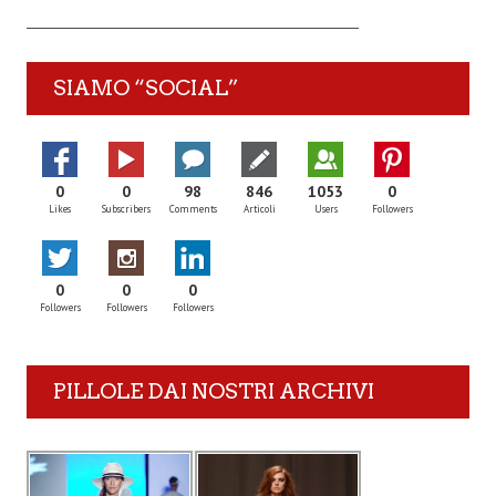
SIAMO “SOCIAL”
0
0
98
846
1053
0
Likes
Subscribers
Comments
Articoli
Users
Followers
0
0
0
Followers
Followers
Followers
PILLOLE DAI NOSTRI ARCHIVI