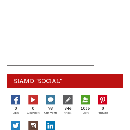
SIAMO “SOCIAL”
0
0
98
846
1053
0
Likes
Subscribers
Comments
Articoli
Users
Followers