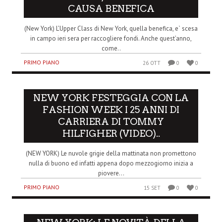
CAUSA BENEFICA
(New York) L’Upper Class di New York, quella benefica, e` scesa
in campo ieri sera per raccogliere fondi. Anche quest’anno,
come..
PRIMO PIANO
26 OTT
0
0
NEW YORK FESTEGGIA CON LA
FASHION WEEK I 25 ANNI DI
CARRIERA DI TOMMY
HILFIGHER (VIDEO)..
(NEW YORK) Le nuvole grigie della mattinata non promettono
nulla di buono ed infatti appena dopo mezzogiorno inizia a
piovere...
PRIMO PIANO
15 SET
0
0