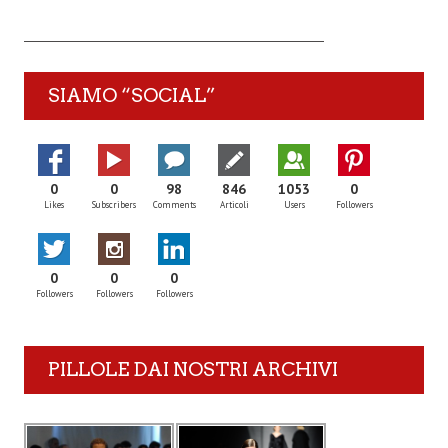
SIAMO “SOCIAL”
0
0
98
846
1053
0
Likes
Subscribers
Comments
Articoli
Users
Followers
0
0
0
Followers
Followers
Followers
PILLOLE DAI NOSTRI ARCHIVI