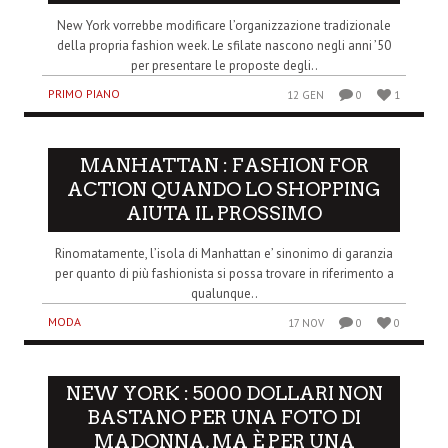
New York vorrebbe modificare l’organizzazione tradizionale
della propria fashion week. Le sfilate nascono negli anni ’50
per presentare le proposte degli..
PRIMO PIANO
12 GEN
0
1
MANHATTAN : FASHION FOR
ACTION QUANDO LO SHOPPING
AIUTA IL PROSSIMO
Rinomatamente, l’isola di Manhattan e’ sinonimo di garanzia
per quanto di più fashionista si possa trovare in riferimento a
qualunque..
MODA
17 NOV
0
0
NEW YORK : 5000 DOLLARI NON
BASTANO PER UNA FOTO DI
MADONNA, MA È PER UNA