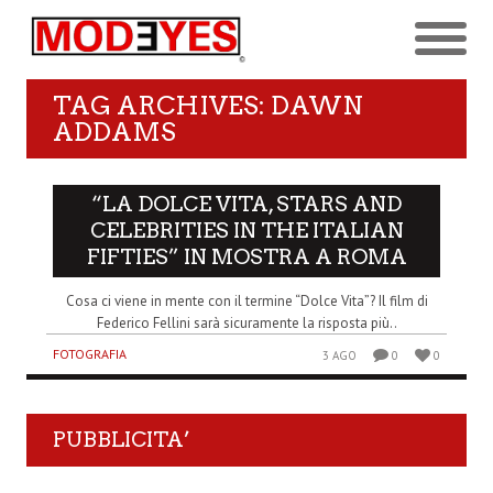
TAG ARCHIVES: DAWN
ADDAMS
“LA DOLCE VITA, STARS AND
CELEBRITIES IN THE ITALIAN
FIFTIES” IN MOSTRA A ROMA
Cosa ci viene in mente con il termine “Dolce Vita”? Il film di
Federico Fellini sarà sicuramente la risposta più..
FOTOGRAFIA
3 AGO
0
0
PUBBLICITA’