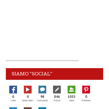
SIAMO “SOCIAL”
0
0
98
846
1053
0
Likes
Subscribers
Comments
Articoli
Users
Followers