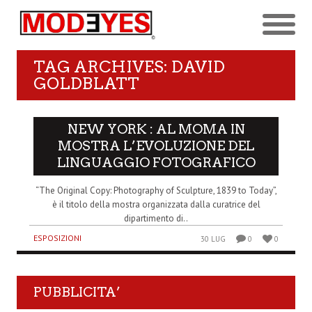
TAG ARCHIVES: DAVID
GOLDBLATT
NEW YORK : AL MOMA IN
MOSTRA L’EVOLUZIONE DEL
LINGUAGGIO FOTOGRAFICO
“The Original Copy: Photography of Sculpture, 1839 to Today”,
è il titolo della mostra organizzata dalla curatrice del
dipartimento di..
ESPOSIZIONI
30 LUG
0
0
PUBBLICITA’