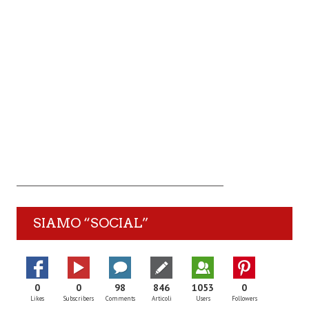
SIAMO “SOCIAL”
0
0
98
846
1053
0
Likes
Subscribers
Comments
Articoli
Users
Followers