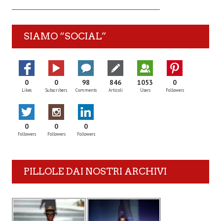
SIAMO “SOCIAL”
0
0
98
846
1053
0
Likes
Subscribers
Comments
Articoli
Users
Followers
0
0
0
Followers
Followers
Followers
PILLOLE DAI NOSTRI ARCHIVI