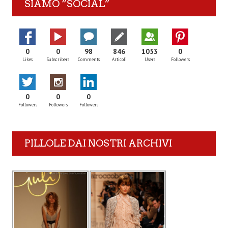
SIAMO “SOCIAL”
0
0
98
846
1053
0
Likes
Subscribers
Comments
Articoli
Users
Followers
0
0
0
Followers
Followers
Followers
PILLOLE DAI NOSTRI ARCHIVI