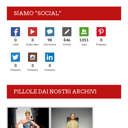
SIAMO “SOCIAL”
0
0
98
846
1053
0
Likes
Subscribers
Comments
Articoli
Users
Followers
0
0
0
Followers
Followers
Followers
PILLOLE DAI NOSTRI ARCHIVI