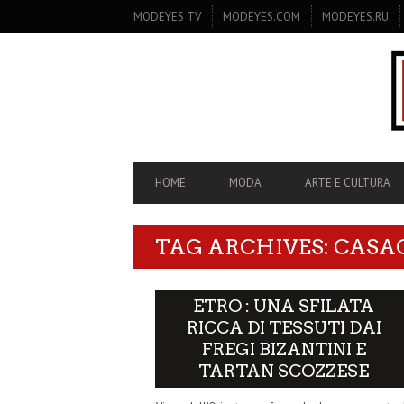
SECONDARY
MODEYES TV
MODEYES.COM
MODEYES.RU
NAVIGATION
PRIMARY
HOME
MODA
ARTE E CULTURA
NAVIGATION
TAG ARCHIVES: CASA
ETRO : UNA SFILATA
RICCA DI TESSUTI DAI
FREGI BIZANTINI E
TARTAN SCOZZESE