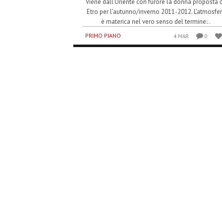
Viene dall’Oriente con furore la donna proposta 
Etro per l’autunno/inverno 2011-2012. L’atmosfe
è materica nel vero senso del termine:..
PRIMO PIANO
4 MAR
0