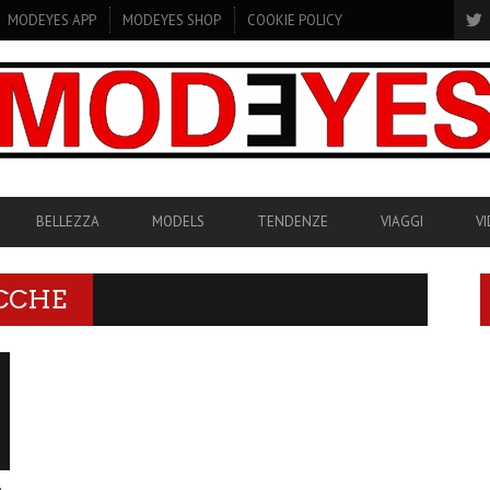
MODEYES APP
MODEYES SHOP
COOKIE POLICY
BELLEZZA
MODELS
TENDENZE
VIAGGI
V
CCHE