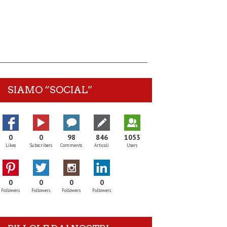
SIAMO “SOCIAL”
0
0
98
846
1053
Likes
Subscribers
Comments
Articoli
Users
0
0
0
0
Followers
Followers
Followers
Followers