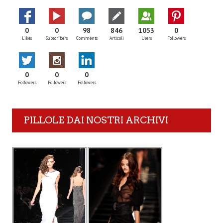
0
0
98
846
1053
0
Likes
Subscribers
Comments
Articoli
Users
Followers
0
0
0
Followers
Followers
Followers
PILLOLE DAI NOSTRI ARCHIVI