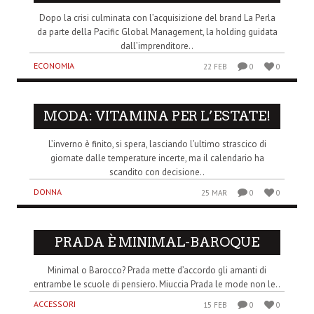
Dopo la crisi culminata con l’acquisizione del brand La Perla
da parte della Pacific Global Management, la holding guidata
dall’imprenditore..
ECONOMIA
22 FEB
0
0
MODA: VITAMINA PER L’ESTATE!
L’inverno è finito, si spera, lasciando l’ultimo strascico di
giornate dalle temperature incerte, ma il calendario ha
scandito con decisione..
DONNA
25 MAR
0
0
PRADA È MINIMAL-BAROQUE
Minimal o Barocco? Prada mette d’accordo gli amanti di
entrambe le scuole di pensiero. Miuccia Prada le mode non le..
ACCESSORI
15 FEB
0
0