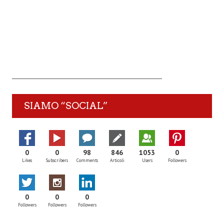
SIAMO “SOCIAL”
0
0
98
846
1053
0
Likes
Subscribers
Comments
Articoli
Users
Followers
0
0
0
Followers
Followers
Followers