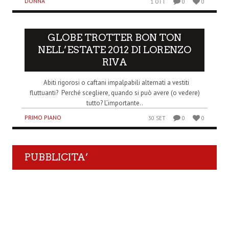
DONNA
1 OTT
0
0
GLOBE TROTTER BON TON
NELL’ESTATE 2012 DI LORENZO
RIVA
Abiti rigorosi o caftani impalpabili alternati a vestiti
fluttuanti? Perché scegliere, quando si può avere (o vedere)
tutto? L’importante..
PRIMO PIANO
30 SET
0
0
PUBBLICITA’