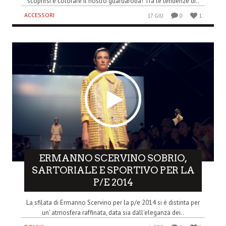
scoprirsi e colorare il nostro guardaroba! Tra le tendenze di..
ACCESSORI
17 GIU
0
1
ERMANNO SCERVINO SOBRIO,
SARTORIALE E SPORTIVO PER LA
P/E 2014
La sfilata di Ermanno Scervino per la p/e 2014 si è distinta per
un’ atmosfera raffinata, data sia dall’eleganza dei..