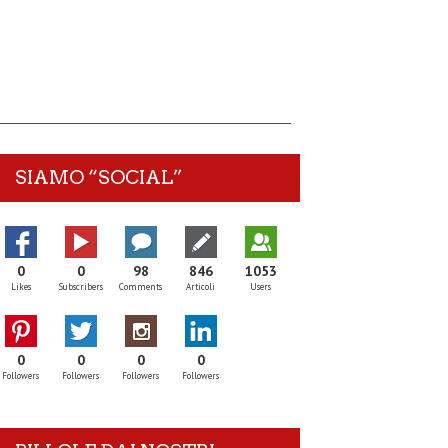
SIAMO “SOCIAL”
0
0
98
846
1053
Likes
Subscribers
Comments
Articoli
Users
0
0
0
0
Followers
Followers
Followers
Followers