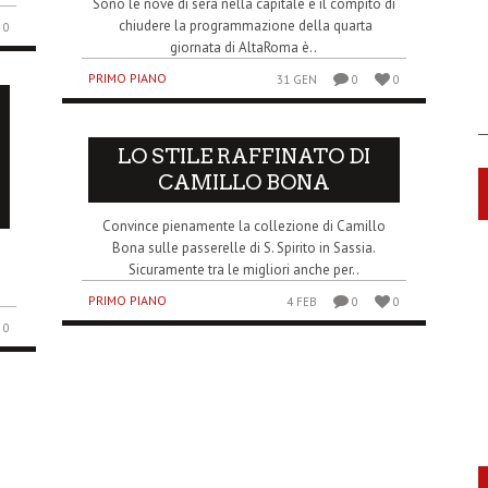
Sono le nove di sera nella capitale e il compito di
chiudere la programmazione della quarta
0
giornata di AltaRoma è..
PRIMO PIANO
31 GEN
0
0
LO STILE RAFFINATO DI
CAMILLO BONA
Convince pienamente la collezione di Camillo
Bona sulle passerelle di S. Spirito in Sassia.
Sicuramente tra le migliori anche per..
PRIMO PIANO
4 FEB
0
0
0