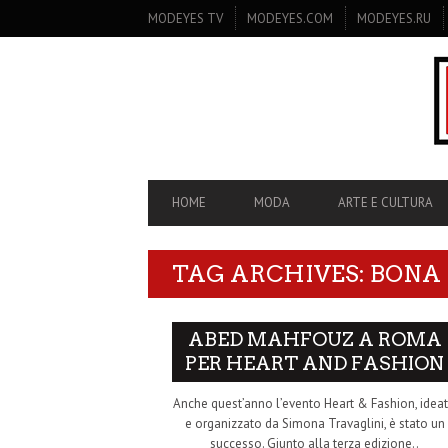
SECONDARY
MODEYES TV
MODEYES.COM
MODEYES.RU
NAVIGATION
PRIMARY
HOME
MODA
ARTE E CULTURA
NAVIGATION
TAG ARCHIVES: BONA
ABED MAHFOUZ A ROMA
PER HEART AND FASHION
Anche quest’anno l’evento Heart & Fashion, idea
e organizzato da Simona Travaglini, è stato un
successo. Giunto alla terza edizione..