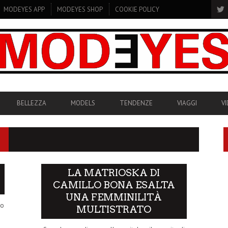
MODEYES APP
MODEYES SHOP
COOKIE POLICY
BELLEZZA
MODELS
TENDENZE
VIAGGI
V
LA MATRIOSKA DI
CAMILLO BONA ESALTA
UNA FEMMINILITÀ
to
MULTISTRATO