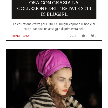
OSA CON GRAZIA LA
COLLEZIONE DELL’ESTATE 2013
DI BLUGIRL
La collezione estiva per il 2013 di Blugirl, esplode di fiori e di
colori, dandoci un assaggio di primavera nel..
PRIMO PIANO
25 SET
0
0