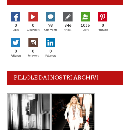
0
0
98
846
1053
0
Likes
Subscribers
Comments
Articoli
Users
Followers
0
0
0
Followers
Followers
Followers
PILLOLE DAI NOSTRI ARCHIVI