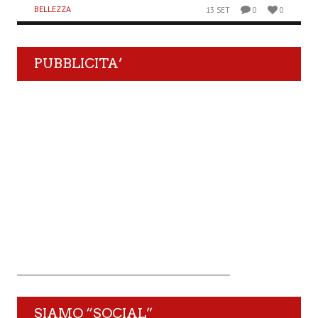
BELLEZZA
13 SET
0
0
PUBBLICITA’
SIAMO “SOCIAL”