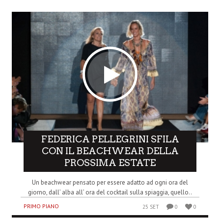
FEDERICA PELLEGRINI SFILA
CON IL BEACHWEAR DELLA
PROSSIMA ESTATE
Un beachwear pensato per essere adatto ad ogni ora del
giorno, dall’ alba all’ ora del cocktail sulla spiaggia, quello..
PRIMO PIANO
25 SET
0
0