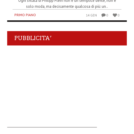
Ogni sfilata di Philipp Plein non è un semplice defilé, non è
solo moda, ma decisamente qualcosa di più: un..
PRIMO PIANO
14 GEN
0
0
PUBBLICITA’