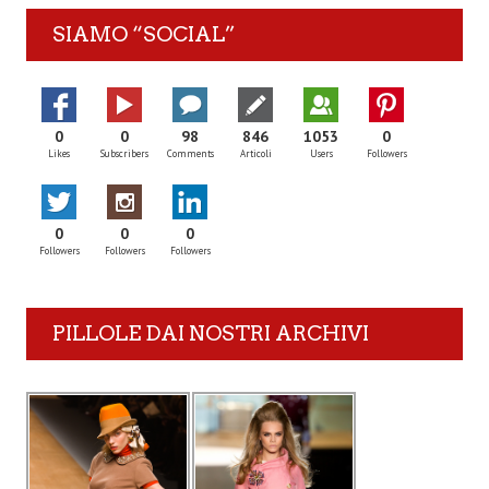
SIAMO “SOCIAL”
0
0
98
846
1053
0
Likes
Subscribers
Comments
Articoli
Users
Followers
0
0
0
Followers
Followers
Followers
PILLOLE DAI NOSTRI ARCHIVI