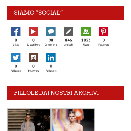
SIAMO “SOCIAL”
0
0
98
846
1053
0
Likes
Subscribers
Comments
Articoli
Users
Followers
0
0
0
Followers
Followers
Followers
PILLOLE DAI NOSTRI ARCHIVI