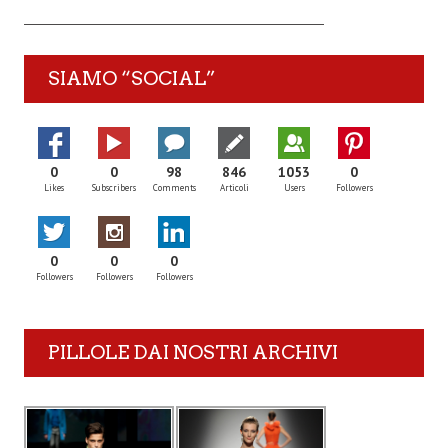
SIAMO “SOCIAL”
0
0
98
846
1053
0
Likes
Subscribers
Comments
Articoli
Users
Followers
0
0
0
Followers
Followers
Followers
PILLOLE DAI NOSTRI ARCHIVI