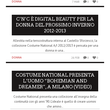
DONNA
7 MAR
0
0
C’N’C È DIGITAL BEAUTY PER LA
DONNA DEL PROSSIMO INVERNO
2012-2013
Allestita nella tensostruttura interna al Castello Sforzesco, la
collezione Costume National A/I 2012/2013 è pensata per una
donna in una..
DONNA
26 FEB
0
0
COSTUME NATIONAL PRESENTA
L’UOMO “BOHEMIAN AND
DREAMER”, A MILANO (VIDEO)
Costume National presenta una collezione all’insegna della
continuità con gli anni ’90. L’ideale è quello di creare uomini
che amino..