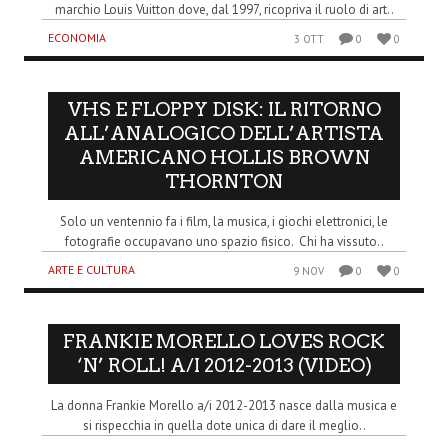
marchio Louis Vuitton dove, dal 1997, ricopriva il ruolo di art..
ECONOMIA
3 OTT
0
0
VHS E FLOPPY DISK: IL RITORNO
ALL’ANALOGICO DELL’ARTISTA
AMERICANO HOLLIS BROWN
THORNTON
Solo un ventennio fa i film, la musica, i giochi elettronici, le
fotografie occupavano uno spazio fisico. Chi ha vissuto..
ARTE E CULTURA
9 NOV
0
0
FRANKIE MORELLO LOVES ROCK
‘N’ ROLL! A/I 2012-2013 (VIDEO)
La donna Frankie Morello a/i 2012-2013 nasce dalla musica e
si rispecchia in quella dote unica di dare il meglio..