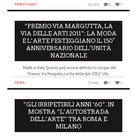
PRIMO PIANO
16 GEN
0
0
“PREMIO VIA MARGUTTA, LA
VIA DELLE ARTI 2011”: LA MODA
E L’ARTE FESTEGGIANO IL 150°
ANNIVERSARIO DELL’UNITÀ
NAZIONALE
Made in Italy. Questo può essere definito lo slogan del
“Premio Via Margutta, La Via delle Arti 2011” che..
MODA
27 MAG
0
0
“GLI IRRIPETIBILI ANNI ’60”. IN
MOSTRA “L’AUTOSTRADA
DELL’ARTE” TRA ROMA E
MILANO