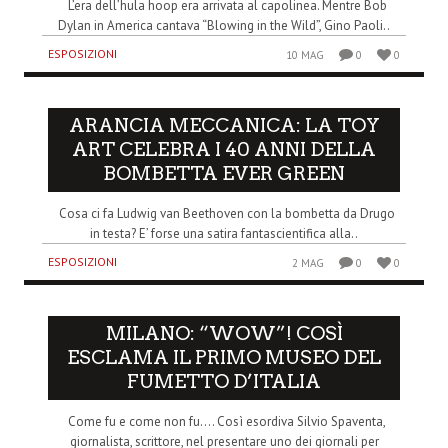
L’era dell’hula hoop era arrivata al capolinea. Mentre Bob
Dylan in America cantava “Blowing in the Wild”, Gino Paoli..
ESPOSIZIONI
10 MAG
0
0
ARANCIA MECCANICA: LA TOY
ART CELEBRA I 40 ANNI DELLA
BOMBETTA EVER GREEN
Cosa ci fa Ludwig van Beethoven con la bombetta da Drugo
in testa? E’ forse una satira fantascientifica alla..
ESPOSIZIONI
2 MAG
0
0
MILANO: “WOW”! COSÌ
ESCLAMA IL PRIMO MUSEO DEL
FUMETTO D’ITALIA
Come fu e come non fu…. Così esordiva Silvio Spaventa,
giornalista, scrittore, nel presentare uno dei giornali per