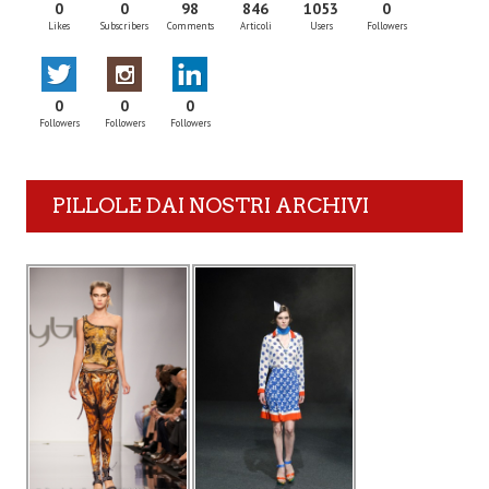
0
0
98
846
1053
0
Likes
Subscribers
Comments
Articoli
Users
Followers
0
0
0
Followers
Followers
Followers
PILLOLE DAI NOSTRI ARCHIVI