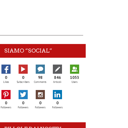
SIAMO “SOCIAL”
0
0
98
846
1053
Likes
Subscribers
Comments
Articoli
Users
0
0
0
0
Followers
Followers
Followers
Followers