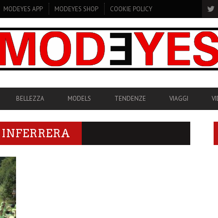
MODEYES APP
MODEYES SHOP
COOKIE POLICY
BELLEZZA
MODELS
TENDENZE
VIAGGI
V
 INFERRERA