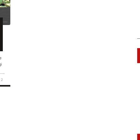
e
gi
2