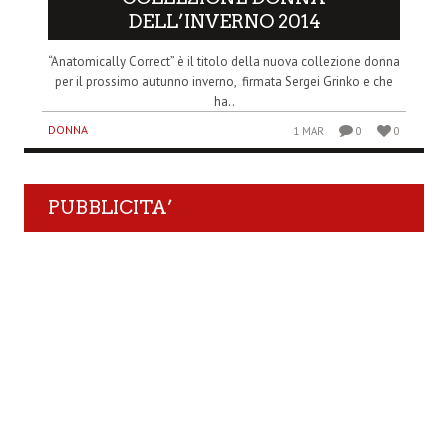
DELL’INVERNO 2014
“Anatomically Correct” è il titolo della nuova collezione donna
per il prossimo autunno inverno, firmata Sergei Grinko e che
ha..
DONNA
1 MAR
0
0
PUBBLICITA’