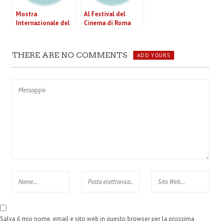
Mostra
Al Festival del
Internazionale del
Cinema di Roma
Cinema – 67ma
brindiamo alla
edizione Biennale
lunga ma “semi-
di Venezia
dolce” vita del
THERE ARE NO COMMENTS
ADD YOURS
cinema italiano
Salva il mio nome, email e sito web in questo browser per la prossima