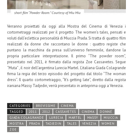
short film “Powder Room.” Courtesy of Miu Miu
Verranno proiettati da oggi alla Mostra del Cinema di Venezia i
cortometraggi realizzati per il progetto The women’s tales, pensati e
voluti dall’eclettica personalità di Miuccia Prada. Si tratta di quattro film
realizzati da donne che raccontano le donne : quattro registe che
puntano la macchina da presa sull’universo femminile, dandone la
propria particolare interpretazione. Il primo “The powder room”,
presentato nel 2011, è firmato dalla regista Zoe Cassavetes. Segue
“Muta” , il noir dell’argentina Lurecia Martel. L’italiana Giada Colagrande
firma la regia del terzo episodio del progetto dal titolo “The woman
dress”. Il quarto cortometraggio, “It’s getting late”, diretto dalla regista
iraniana Massy Tadjedin, verrà presentato in anteprima oggi a Venezia.
CATEGORIES
BREVISSIME
CINEMA
TAGGED
2011
2012
CASSAVETES
CINEMA
DONNÉ
GIADA COLAGRANDE
LURECIA
MARTEL
MASSY
MIUCCIA
MOSTRA
PRADA
TADJEDIN
TALES
VENEZIA
WOMEN
ZOE