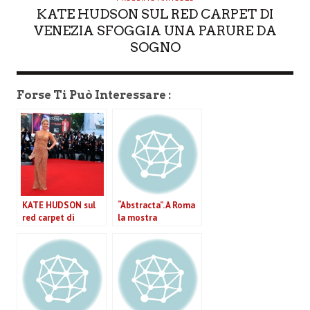
KATE HUDSON SUL RED CARPET DI
VENEZIA SFOGGIA UNA PARURE DA
SOGNO
Forse Ti Può Interessare :
KATE HUDSON sul
“Abstracta”. A Roma
red carpet di
la mostra
Venezia sfoggia una
internazionale del
parure da sogno
cinema astratto
sull’Isola Tiberina.