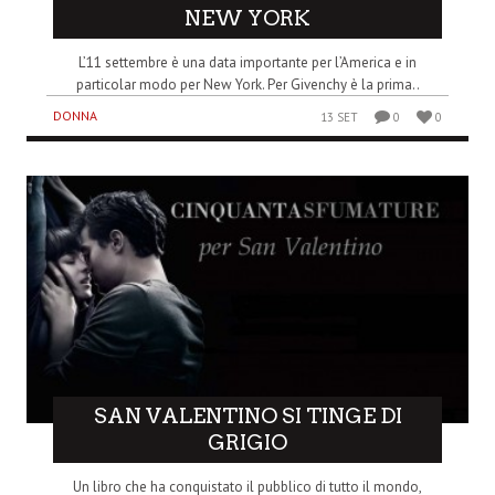
NEW YORK
L’11 settembre è una data importante per l’America e in
particolar modo per New York. Per Givenchy è la prima..
DONNA
13 SET
0
0
SAN VALENTINO SI TINGE DI
GRIGIO
Un libro che ha conquistato il pubblico di tutto il mondo,