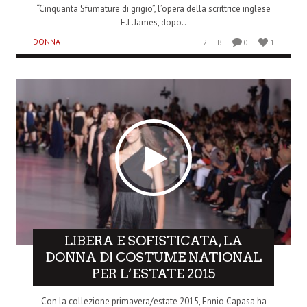
“Cinquanta Sfumature di grigio”, l’opera della scrittrice inglese
E.L.James, dopo..
DONNA
2 FEB
0
1
LIBERA E SOFISTICATA, LA
DONNA DI COSTUME NATIONAL
PER L’ESTATE 2015
Con la collezione primavera/estate 2015, Ennio Capasa ha