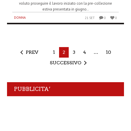
voluto proseguire il lavoro iniziato con la pre-collezione
estiva presentata in giugno..
DONNA
21 SET
0
0
PREV
1
2
3
4
…
10
SUCCESSIVO
PUBBLICITA’