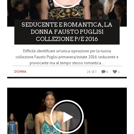
SEDUCENTE E ROMANTICA, LA
DONNA FAUSTO PUGLISI
COLLEZIONE P/E 2016
Difficile identificare un’unica ispirazione per la nuova
collezione Fausto Puglisi primavera/estate 2016: seducente e
provocante ma al tempo stesso romantica...
DONNA
28 SET
0
1