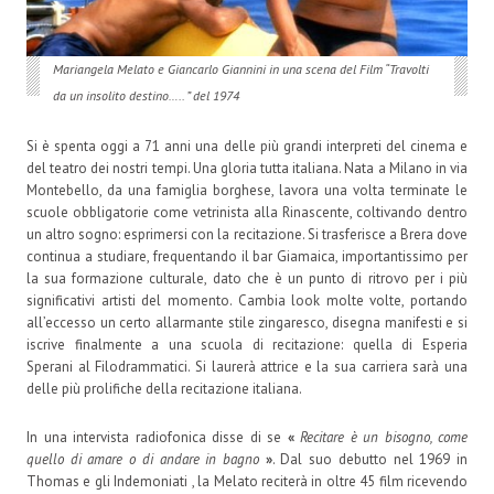
Mariangela Melato e Giancarlo Giannini in una scena del Film “Travolti
da un insolito destino….. ” del 1974
Si è spenta oggi a 71 anni una delle più grandi interpreti del cinema e
del teatro dei nostri tempi. Una gloria tutta italiana. Nata a Milano in via
Montebello, da una famiglia borghese, lavora una volta terminate le
scuole obbligatorie come vetrinista alla Rinascente, coltivando dentro
un altro sogno: esprimersi con la recitazione. Si trasferisce a Brera dove
continua a studiare, frequentando il bar Giamaica, importantissimo per
la sua formazione culturale, dato che è un punto di ritrovo per i più
significativi artisti del momento. Cambia look molte volte, portando
all’eccesso un certo allarmante stile zingaresco, disegna manifesti e si
iscrive finalmente a una scuola di recitazione: quella di Esperia
Sperani al Filodrammatici. Si laurerà attrice e la sua carriera sarà una
delle più prolifiche della recitazione italiana.
In una intervista radiofonica disse di se
«
Recitare è un bisogno, come
quello di amare o di andare in bagno
»
. Dal suo debutto nel 1969 in
Thomas e gli Indemoniati , la Melato reciterà in oltre 45 film ricevendo