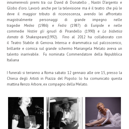
innumerevoli premi tra cui David di Donatello , Nastri D’argento e
Globo d’oro. Lavorò anche per la televisione ma è il teatro che più le
deve il maggior tributo di riconoscenza, avendo lei affrontato
magistralmente personaggi di grande impegno nelle
tragedie
Medea
(1986) e
Fedra
(1987) di Euripide e nelle
commedie
Vestire gli ignudi
di Pirandello (1990) e
La bisbetica
domata
di Shakespeare(1992). Fino al 2012 ha collaborato con
il Teatro Stabile di Genova. Intensa e drammatica sul palcoscenico,
brillante e comica sul grande schermo Mariangela Melato aveva un
talento inarrivabile. Fu nominata Commendatore della Repubblica
Italiana
I funerali si terranno a Roma sabato 12 gennaio alle ore 15, presso la
Chiesa degli Artisti in Piazza del Popolo: lo ha comunicato questa
mattina Renzo Arbore, ex compagno della Melato.