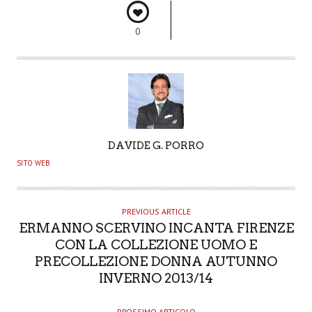
0
A
DAVIDE G. PORRO
U
SITO WEB
T
H
O
PREVIOUS ARTICLE
ERMANNO SCERVINO INCANTA FIRENZE
R
CON LA COLLEZIONE UOMO E
PRECOLLEZIONE DONNA AUTUNNO
INVERNO 2013/14
PROSSIMO ARTICOLO