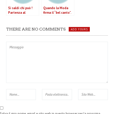
Si saldi chi può !
Quando la Moda
Partenza al
firma il “bel canto”.
rallentatore per i
Grandi stilisti in
saldi nazionali,
mostra a Roma
qualche consiglio.
THERE ARE NO COMMENTS
ADD YOURS
Salva il mio nome, email e sito web in questo browser per la prossima