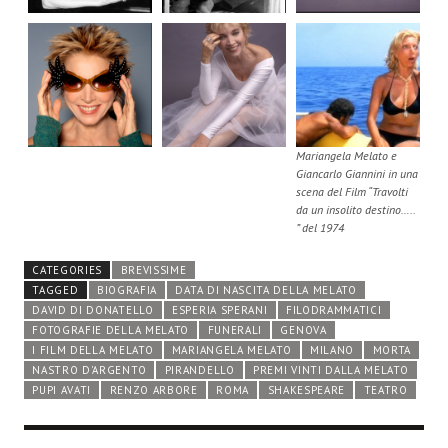
Mariangela Melato e
Giancarlo Giannini in una
scena del Film “Travolti
da un insolito destino…..
” del 1974
CATEGORIES
BREVISSIME
TAGGED
BIOGRAFIA
DATA DI NASCITA DELLA MELATO
DAVID DI DONATELLO
ESPERIA SPERANI
FILODRAMMATICI
FOTOGRAFIE DELLA MELATO
FUNERALI
GENOVA
I FILM DELLA MELATO
MARIANGELA MELATO
MILANO
MORTA
NASTRO D'ARGENTO
PIRANDELLO
PREMI VINTI DALLA MELATO
PUPI AVATI
RENZO ARBORE
ROMA
SHAKESPEARE
TEATRO