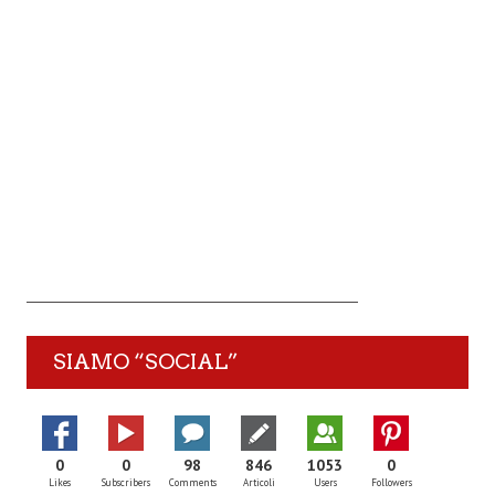
SIAMO “SOCIAL”
0
0
98
846
1053
0
Likes
Subscribers
Comments
Articoli
Users
Followers