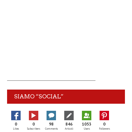
SIAMO “SOCIAL”
0
0
98
846
1053
0
Likes
Subscribers
Comments
Articoli
Users
Followers