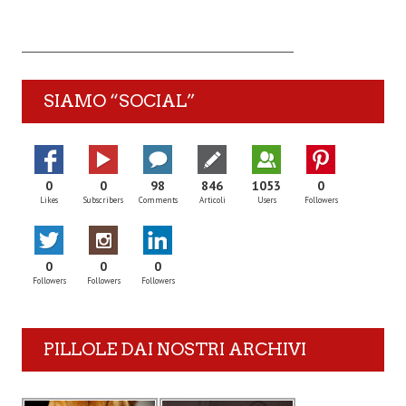
SIAMO “SOCIAL”
0
0
98
846
1053
0
Likes
Subscribers
Comments
Articoli
Users
Followers
0
0
0
Followers
Followers
Followers
PILLOLE DAI NOSTRI ARCHIVI