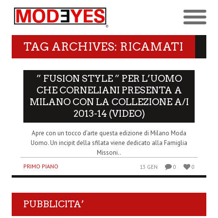
TAG ARCHIVES: RICAMATI
” FUSION STYLE ” PER L’UOMO
CHE CORNELIANI PRESENTA A
MILANO CON LA COLLEZIONE A/I
2013-14 (VIDEO)
Apre con un tocco d’arte questa edizione di Milano Moda
Uomo. Un incipit della sfilata viene dedicato alla Famiglia
Missoni..
PRIMO PIANO
13 GEN
0
0
PUBBLICITA’