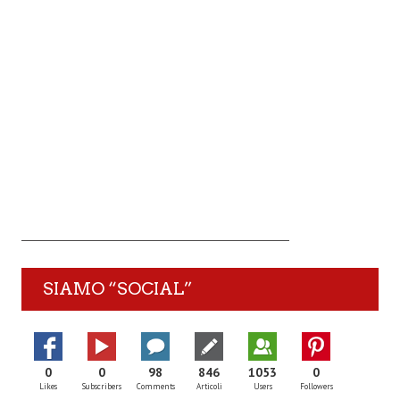
SIAMO “SOCIAL”
0
0
98
846
1053
0
Likes
Subscribers
Comments
Articoli
Users
Followers