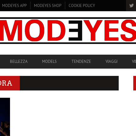
MODEYES APP
MODEYES SHOP
COOKIE POLICY
BELLEZZA
MODELS
TENDENZE
VIAGGI
V
ORA