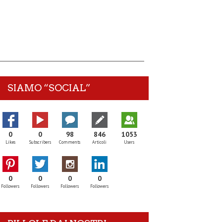
SIAMO “SOCIAL”
0
0
98
846
1053
Likes
Subscribers
Comments
Articoli
Users
0
0
0
0
Followers
Followers
Followers
Followers