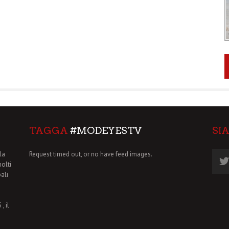
TAGGA
#MODEYESTV
SI
la
Request timed out, or no have feed images.
molti
pali
, il