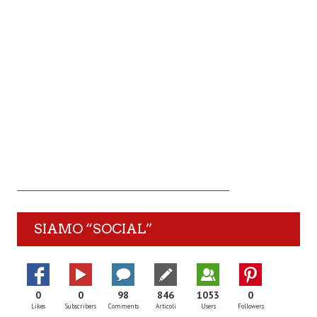
SIAMO “SOCIAL”
0
0
98
846
1053
0
Likes
Subscribers
Comments
Articoli
Users
Followers