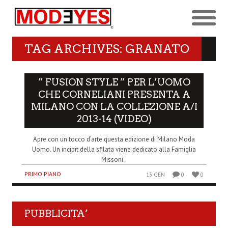
TAG ARCHIVES: GRANATO
” FUSION STYLE ” PER L’UOMO
CHE CORNELIANI PRESENTA A
MILANO CON LA COLLEZIONE A/I
2013-14 (VIDEO)
Apre con un tocco d’arte questa edizione di Milano Moda
Uomo. Un incipit della sfilata viene dedicato alla Famiglia
Missoni..
PRIMO PIANO
13 GEN
0
0
PUBBLICITA’