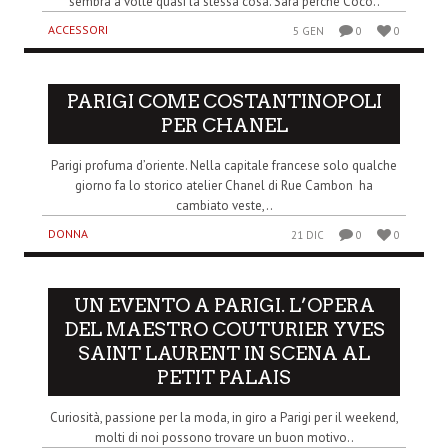
sembra a volte quasi la stessa cosa. Sarà perché Coco..
ACCESSORI
5 GEN
0
0
PARIGI COME COSTANTINOPOLI
PER CHANEL
Parigi profuma d’oriente. Nella capitale francese solo qualche
giorno fa lo storico atelier Chanel di Rue Cambon ha
cambiato veste,..
DONNA
21 DIC
0
0
UN EVENTO A PARIGI. L’OPERA
DEL MAESTRO COUTURIER YVES
SAINT LAURENT IN SCENA AL
PETIT PALAIS
Curiosità, passione per la moda, in giro a Parigi per il weekend,
molti di noi possono trovare un buon motivo..