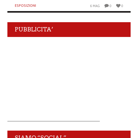
ESPOSIZIONI
6 MAG
0
0
PUBBLICITA’
SIAMO “SOCIAL”