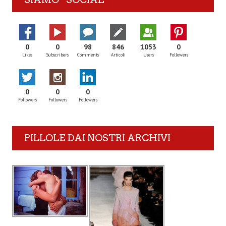
0
0
98
846
1053
0
Likes
Subscribers
Comments
Articoli
Users
Followers
0
0
0
Followers
Followers
Followers
PILLOLE DAI NOSTRI ARCHIVI