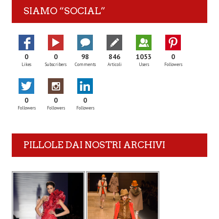
SIAMO “SOCIAL”
0
0
98
846
1053
0
Likes
Subscribers
Comments
Articoli
Users
Followers
0
0
0
Followers
Followers
Followers
PILLOLE DAI NOSTRI ARCHIVI