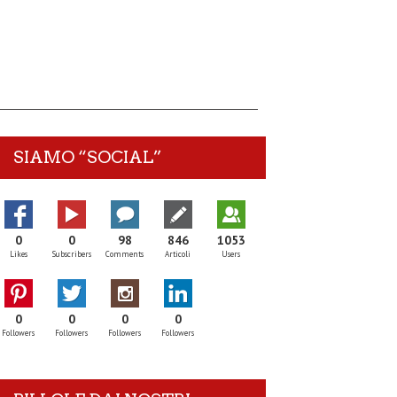
SIAMO “SOCIAL”
0
0
98
846
1053
Likes
Subscribers
Comments
Articoli
Users
0
0
0
0
Followers
Followers
Followers
Followers