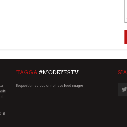
TAGGA
#MODEYESTV
SI
la
Request timed out, or no have feed images.
molti
pali
, il