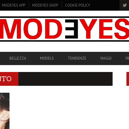
MODEYES APP
MODEYES SHOP
COOKIE POLICY
BELLEZZA
MODELS
TENDENZE
VIAGGI
V
NTO