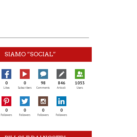
SIAMO “SOCIAL”
0
0
98
846
1053
Likes
Subscribers
Comments
Articoli
Users
0
0
0
0
Followers
Followers
Followers
Followers