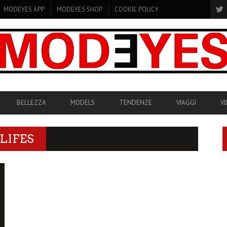
MODEYES APP
MODEYES SHOP
COOKIE POLICY
BELLEZZA
MODELS
TENDENZE
VIAGGI
V
LIFES