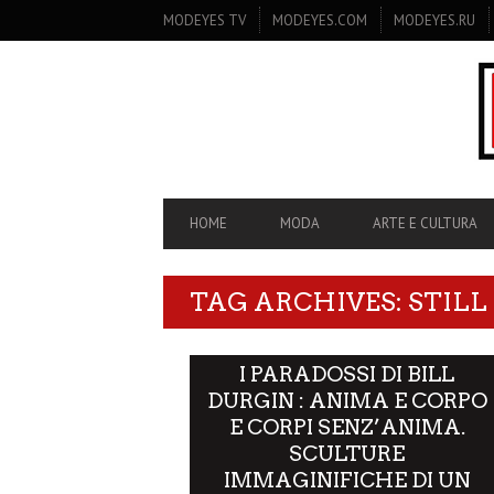
SECONDARY
MODEYES TV
MODEYES.COM
MODEYES.RU
NAVIGATION
PRIMARY
HOME
MODA
ARTE E CULTURA
NAVIGATION
TAG ARCHIVES: STILL 
I PARADOSSI DI BILL
DURGIN : ANIMA E CORPO
E CORPI SENZ’ANIMA.
SCULTURE
IMMAGINIFICHE DI UN