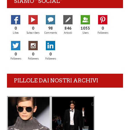
SIAMO “SOCIAL”
0
0
98
846
1053
0
Likes
Subscribers
Comments
Articoli
Users
Followers
0
0
0
Followers
Followers
Followers
PILLOLE DAI NOSTRI ARCHIVI