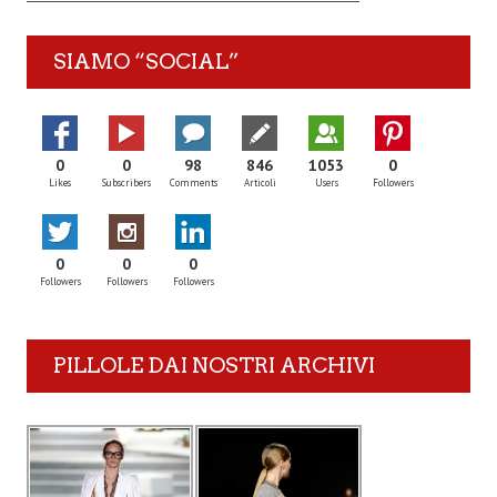
SIAMO “SOCIAL”
0
0
98
846
1053
0
Likes
Subscribers
Comments
Articoli
Users
Followers
0
0
0
Followers
Followers
Followers
PILLOLE DAI NOSTRI ARCHIVI