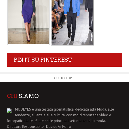
PIN IT SU PINTEREST
BACK TO TOP
CHI
SIAMO
MODEYES è una testata giornalistica, dedicata alla Moda, alle
tendenze, all'arte e alla cultura, con molti reportage video e
fotografici dalle sfilate delle principali settimane della moda.
Direttore Responsabile : Davide G. Porro