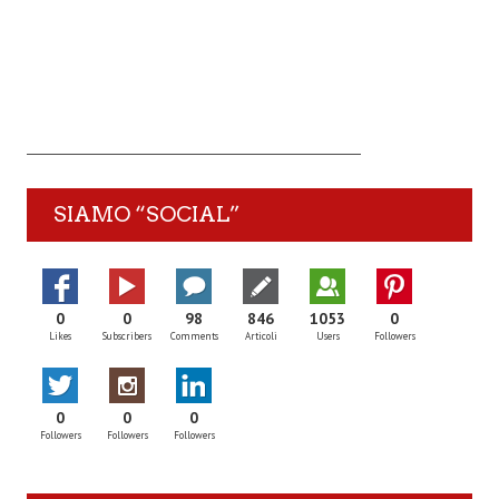
SIAMO “SOCIAL”
0
0
98
846
1053
0
Likes
Subscribers
Comments
Articoli
Users
Followers
0
0
0
Followers
Followers
Followers