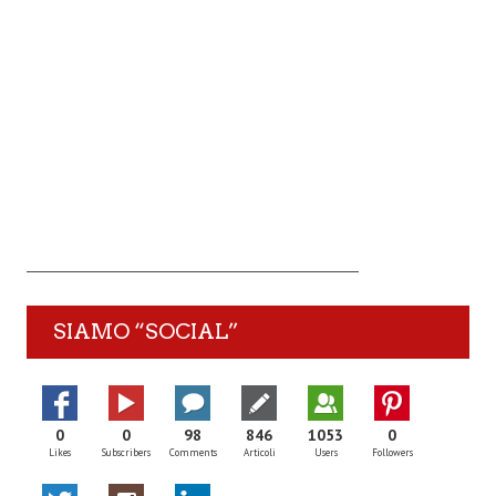
SIAMO “SOCIAL”
0
0
98
846
1053
0
Likes
Subscribers
Comments
Articoli
Users
Followers