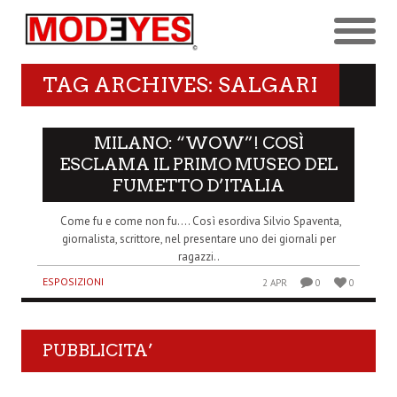
TAG ARCHIVES: SALGARI
MILANO: “WOW”! COSÌ
ESCLAMA IL PRIMO MUSEO DEL
FUMETTO D’ITALIA
Come fu e come non fu…. Così esordiva Silvio Spaventa,
giornalista, scrittore, nel presentare uno dei giornali per
ragazzi..
ESPOSIZIONI
2 APR
0
0
PUBBLICITA’