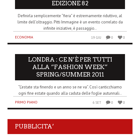
EDIZIONE 82
Definirla semplicemente “fiera” è estremamente riduttivo, al
limite dell’oltraggio. Pitti Immagine è un evento correlato da
infinite iniziative, è passaggio..
ECONOMIA
19 GIU
0
0
LONDRA : CE N’È PER TUTTI
ALLA “FASHION WEEK”
SPRING/SUMMER 2011
“L’estate sta finendo e un anno se ne va”. Così canticchiamo
ogni fine estate quando alla caduta delle foglie autunnali..
PRIMO PIANO
6 SET
0
0
PUBBLICITA’