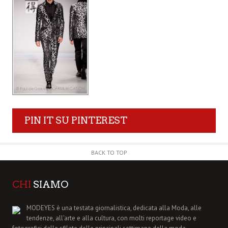
PIN IT SU PINTEREST
BACK TO TOP
CHI
SIAMO
MODEYES è una testata giornalistica, dedicata alla Moda, alle
tendenze, all'arte e alla cultura, con molti reportage video e