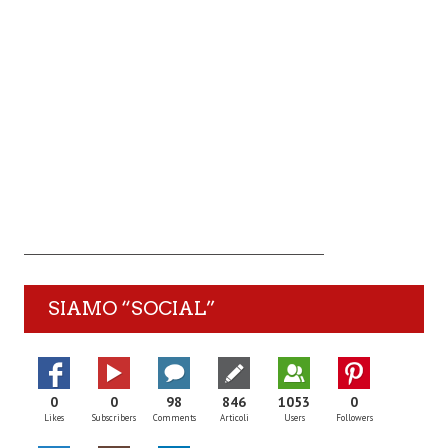
SIAMO “SOCIAL”
0
0
98
846
1053
0
Likes
Subscribers
Comments
Articoli
Users
Followers