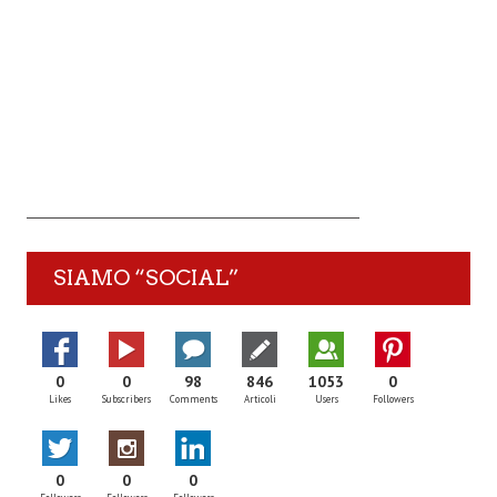
SIAMO “SOCIAL”
0
0
98
846
1053
0
Likes
Subscribers
Comments
Articoli
Users
Followers
0
0
0