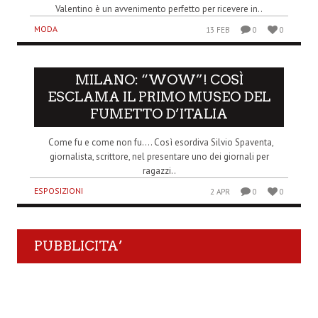
Valentino è un avvenimento perfetto per ricevere in..
MODA
13 FEB
0
0
MILANO: “WOW”! COSÌ
ESCLAMA IL PRIMO MUSEO DEL
FUMETTO D’ITALIA
Come fu e come non fu…. Così esordiva Silvio Spaventa,
giornalista, scrittore, nel presentare uno dei giornali per
ragazzi..
ESPOSIZIONI
2 APR
0
0
PUBBLICITA’