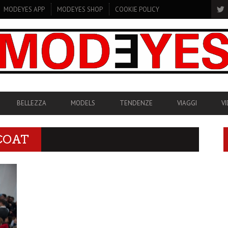
MODEYES APP
MODEYES SHOP
COOKIE POLICY
BELLEZZA
MODELS
TENDENZE
VIAGGI
V
COAT