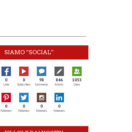
SIAMO “SOCIAL”
0
0
98
846
1053
Likes
Subscribers
Comments
Articoli
Users
0
0
0
0
Followers
Followers
Followers
Followers