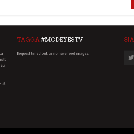
TAGGA
#MODEYESTV
SI
la
Request timed out, or no have feed images.
molti
pali
, il