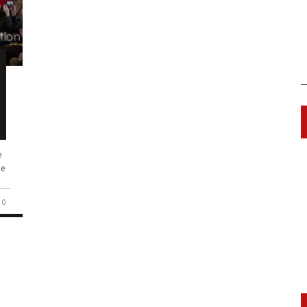
e
Se
0