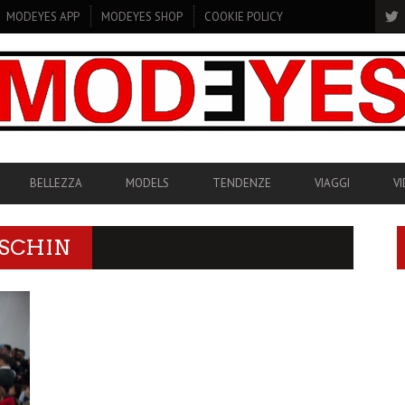
MODEYES APP
MODEYES SHOP
COOKIE POLICY
BELLEZZA
MODELS
TENDENZE
VIAGGI
V
 SCHIN